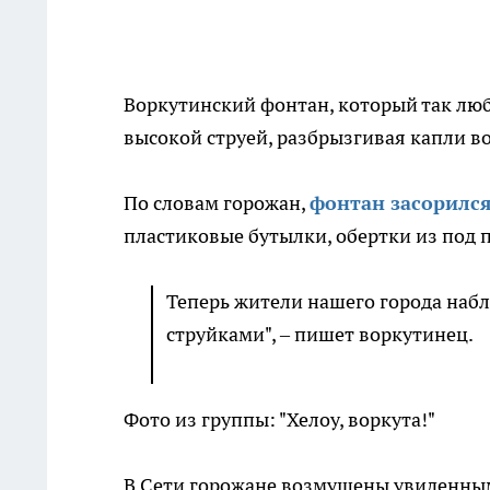
Воркутинский фонтан, который так люб
высокой струей, разбрызгивая капли во
По словам горожан,
фонтан засорилс
пластиковые бутылки, обертки из под 
Теперь жители нашего города наб
струйками", – пишет воркутинец.
Фото из группы: "Хелоу, воркута!"
В Сети горожане возмущены увиденным 