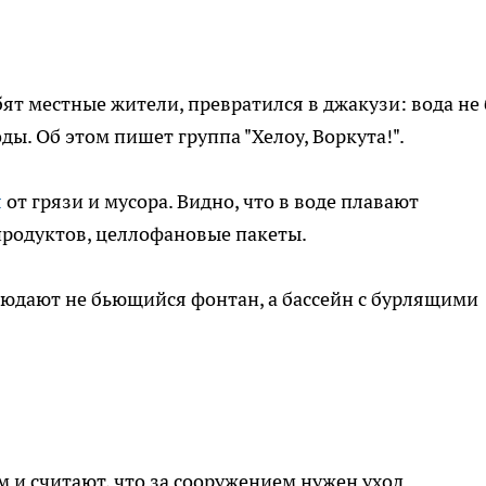
ят местные жители, превратился в джакузи: вода не 
ды. Об этом пишет группа "Хелоу, Воркута!".
я
от грязи и мусора. Видно, что в воде плавают
продуктов, целлофановые пакеты.
людают не бьющийся фонтан, а бассейн с бурлящими
и считают, что за сооружением нужен уход.