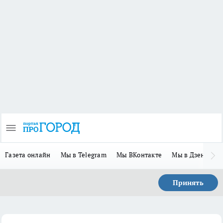
Газета онлайн
Мы в Telegram
Мы ВКонтакте
Мы в Дзене
П
Принять