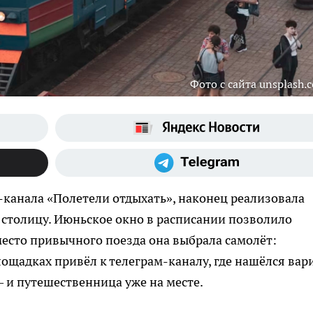
Фото с сайта unsplash.
-канала «Полетели отдыхать», наконец реализовала
 столицу. Июньское окно в расписании позволило
место привычного поезда она выбрала самолёт:
щадках привёл к телеграм-каналу, где нашёлся вар
— и путешественница уже на месте.