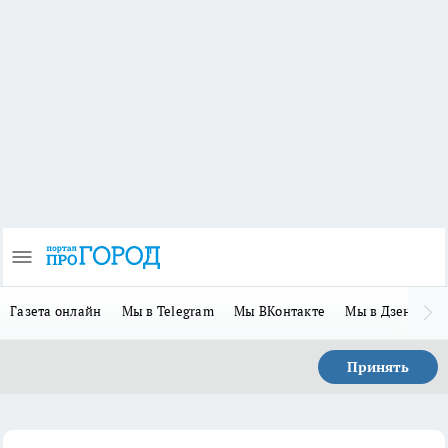
Газета онлайн
Мы в Telegram
Мы ВКонтакте
Мы в Дзене
П
Принять