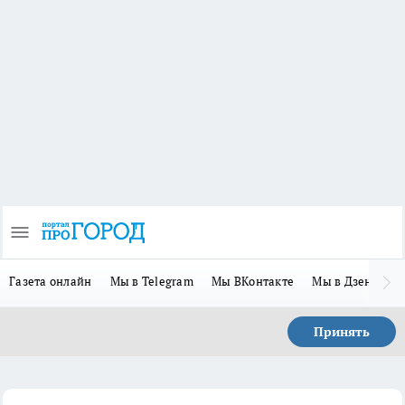
Газета онлайн
Мы в Telegram
Мы ВКонтакте
Мы в Дзене
П
Принять