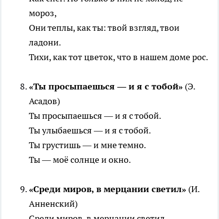
мороз,
Они теплы, как ты: твой взгляд, твои
ладони.
Тихи, как тот цветок, что в нашем доме рос.
«Ты просыпаешься — и я с тобой»
(Э.
Асадов)
Ты просыпаешься — и я с тобой.
Ты улыбаешься — и я с тобой.
Ты грустишь — и мне темно.
Ты — моё солнце и окно.
«Среди миров, в мерцании светил»
(И.
Анненский)
Среди миров, в мерцании светил