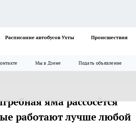
Расписание автобусов Ухты
Происшествия
онтакте
Мы в Дзене
Подать объявление
ыгребная яма рассосётся
орые работают лучше любой