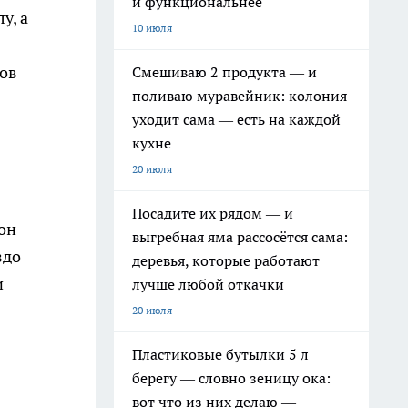
и функциональнее
у, а
10 июля
ров
Смешиваю 2 продукта — и
поливаю муравейник: колония
уходит сама — есть на каждой
кухне
20 июля
Посадите их рядом — и
 он
выгребная яма рассосётся сама:
здо
деревья, которые работают
и
лучше любой откачки
20 июля
Пластиковые бутылки 5 л
берегу — словно зеницу ока:
вот что из них делаю —