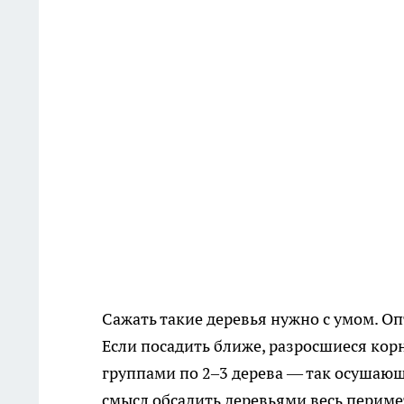
Сажать такие деревья нужно с умом. О
Если посадить ближе, разросшиеся кор
группами по 2–3 дерева — так осушающ
смысл обсадить деревьями весь перимет