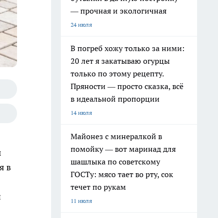
— прочная и экологичная
24 июля
В погреб хожу только за ними:
20 лет я закатываю огурцы
только по этому рецепту.
Пряности — просто сказка, всё
в идеальной пропорции
14 июля
Майонез с минералкой в
помойку — вот маринад для
ы
шашлыка по советскому
я в
ГОСТу: мясо тает во рту, сок
течет по рукам
и
11 июля