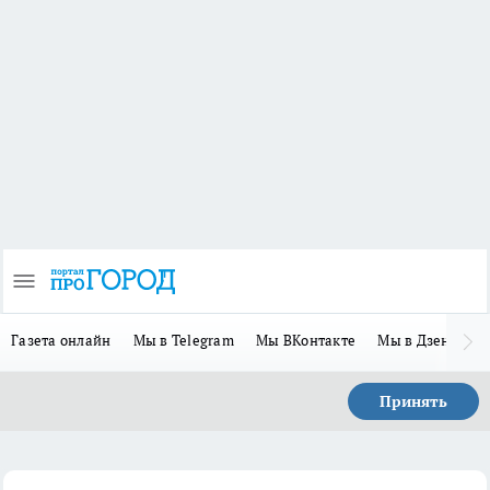
Газета онлайн
Мы в Telegram
Мы ВКонтакте
Мы в Дзене
П
Принять