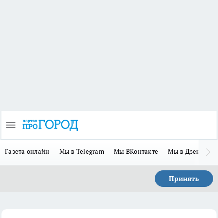
Газета онлайн
Мы в Telegram
Мы ВКонтакте
Мы в Дзене
П
Принять