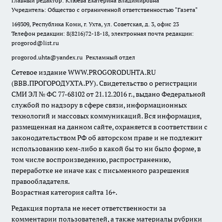
Главный редактор: Клюева Екатерина Владимировна
Учредитель: Общество с ограниченной ответственностью "Газета"
169309, Республика Коми, г. Ухта, ул. Советская, д. 3, офис 23
Телефон редакции: 8(8216)72-18-18, электронная почта редакции:
progorod@list.ru
progorod.uhta@yandex.ru
Рекламный отдел
Сетевое издание WWW.PROGORODUHTA.RU
(ВВВ.ПРОГОРОДУХТА.РУ). Свидетельство о регистрации
СМИ ЭЛ № ФС 77-68102 от 21.12.2016 г., выдано Федеральной
службой по надзору в сфере связи, информационных
технологий и массовых коммуникаций. Вся информация,
размещенная на данном сайте, охраняется в соответствии с
законодательством РФ об авторском праве и не подлежит
использованию кем-либо в какой бы то ни было форме, в
том числе воспроизведению, распространению,
переработке не иначе как с письменного разрешения
правообладателя.
Возрастная категория сайта 16+.
Редакция портала не несет ответственности за
комментарии пользователей, а также материалы рубрики