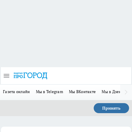
Газета онлайн
Мы в Telegram
Мы ВКонтакте
Мы в Дзене
П
Принять