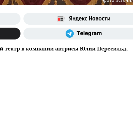
фото источн
й театр в компании актрисы Юлии Пересильд,