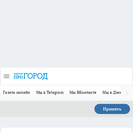
Газета онлайн
Мы в Telegram
Мы ВКонтакте
Мы в Дзене
П
Принять