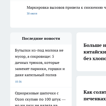
Маркировка вызовов привела к снижению ч
30 июля
Последние новости
Больше н
Бутылки из-под молока не
китайски
мусор, а сокровище: 5
без хлоп
дачных трюков, которые
заменят парники, горшки и
даже капельный полив
10:56
Как солит
Одноразовые шапочки с
печенках
Ozon скупаю по 100 штук —
но ни разу не надела на