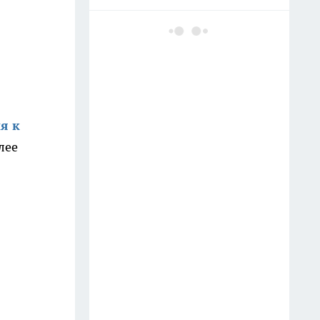
Майонез с минералкой в
помойку — вот маринад для
шашлыка по советскому
ГОСТу: мясо тает во рту, сок
течет по рукам
11 июля
я к
лее
Заливаю 100 гр. водой — и
розы цветут без остановки до
самой осени, бутоны выросли
до 40 сантиметров — аромат
на 2 км в округе
Тумба в ванной больше не в
моде: сейчас все предпочитают
этот вариант — куда красивее