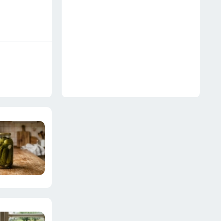
несушкам не грозит
18 июля