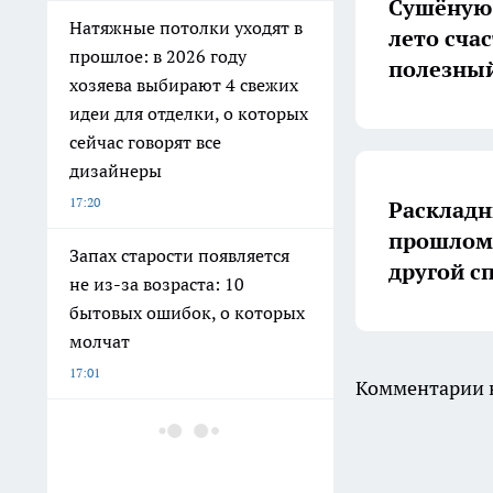
Сушёную 
Натяжные потолки уходят в
лето счас
прошлое: в 2026 году
полезный
хозяева выбирают 4 свежих
идеи для отделки, о которых
сейчас говорят все
дизайнеры
17:20
Раскладн
прошлом:
Запах старости появляется
другой с
не из-за возраста: 10
бытовых ошибок, о которых
молчат
17:01
Комментарии н
Заместитель председателя
Правительства Коми
рассказал о мерах по