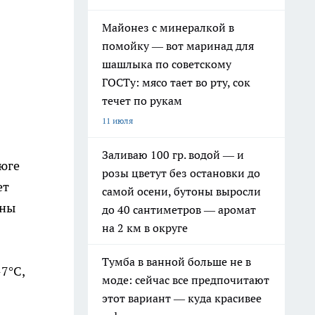
Майонез с минералкой в
помойку — вот маринад для
шашлыка по советскому
ГОСТу: мясо тает во рту, сок
течет по рукам
11 июля
Заливаю 100 гр. водой — и
 юге
розы цветут без остановки до
ет
самой осени, бутоны выросли
ины
до 40 сантиметров — аромат
на 2 км в округе
Тумба в ванной больше не в
7°С,
моде: сейчас все предпочитают
этот вариант — куда красивее