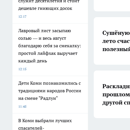
служит десятилетия и стоит
дешевле гниющих досок
12:17
Лавровый лист засыпаю
Сушёную 
солью — и весь август
лето счас
благодарю себя за смекалку:
полезный
простой лайфхак выручает
каждый день
12:15
Дети Коми познакомились с
Раскладн
традициями народов России
прошлом:
на смене "Радлун"
другой с
11:45
В Коми выбрали лучших
спасателей-