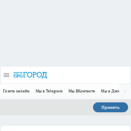
Газета онлайн
Мы в Telegram
Мы ВКонтакте
Мы в Дзене
П
Принять