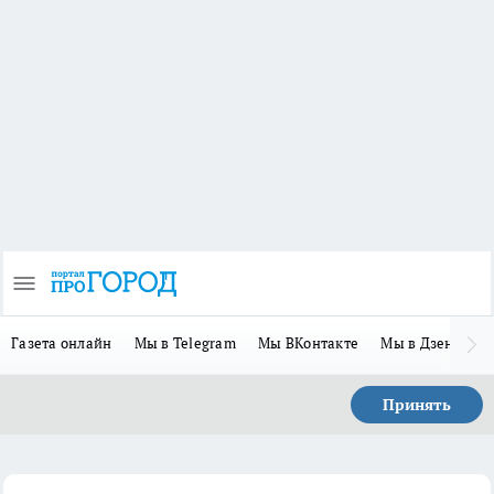
Газета онлайн
Мы в Telegram
Мы ВКонтакте
Мы в Дзене
П
Принять