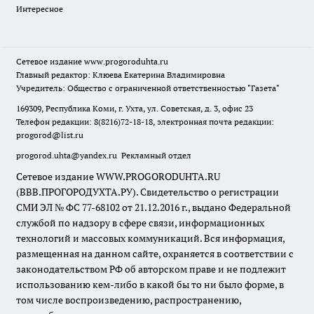
Интересное
Сетевое издание
www.progoroduhta.ru
Главный редактор: Клюева Екатерина Владимировна
Учредитель: Общество с ограниченной ответственностью "Газета"
169309, Республика Коми, г. Ухта, ул. Советская, д. 3, офис 23
Телефон редакции: 8(8216)72-18-18, электронная почта редакции:
progorod@list.ru
progorod.uhta@yandex.ru
Рекламный отдел
Сетевое издание WWW.PROGORODUHTA.RU
(ВВВ.ПРОГОРОДУХТА.РУ). Свидетельство о регистрации
СМИ ЭЛ № ФС 77-68102 от 21.12.2016 г., выдано Федеральной
службой по надзору в сфере связи, информационных
технологий и массовых коммуникаций. Вся информация,
размещенная на данном сайте, охраняется в соответствии с
законодательством РФ об авторском праве и не подлежит
использованию кем-либо в какой бы то ни было форме, в
том числе воспроизведению, распространению,