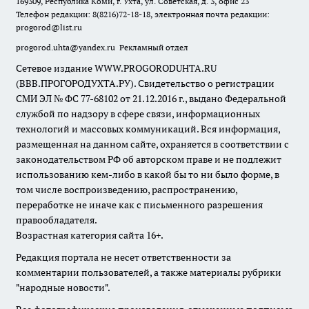
169309, Республика Коми, г. Ухта, ул. Советская, д. 3, офис 23
Телефон редакции: 8(8216)72-18-18, электронная почта редакции:
progorod@list.ru
progorod.uhta@yandex.ru
Рекламный отдел
Сетевое издание WWW.PROGORODUHTA.RU
(ВВВ.ПРОГОРОДУХТА.РУ). Свидетельство о регистрации
СМИ ЭЛ № ФС 77-68102 от 21.12.2016 г., выдано Федеральной
службой по надзору в сфере связи, информационных
технологий и массовых коммуникаций. Вся информация,
размещенная на данном сайте, охраняется в соответствии с
законодательством РФ об авторском праве и не подлежит
использованию кем-либо в какой бы то ни было форме, в
том числе воспроизведению, распространению,
переработке не иначе как с письменного разрешения
правообладателя.
Возрастная категория сайта 16+.
Редакция портала не несет ответственности за
комментарии пользователей, а также материалы рубрики
"народные новости".