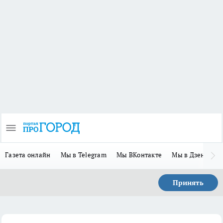
Газета онлайн
Мы в Telegram
Мы ВКонтакте
Мы в Дзене
П
Принять