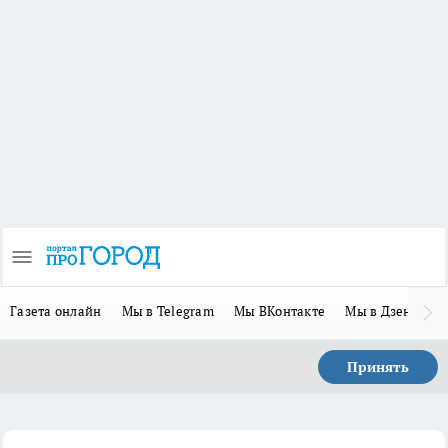
Газета онлайн
Мы в Telegram
Мы ВКонтакте
Мы в Дзене
П
Принять