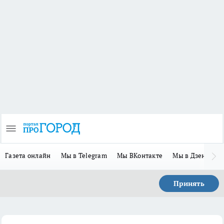
Газета онлайн
Мы в Telegram
Мы ВКонтакте
Мы в Дзене
П
Принять