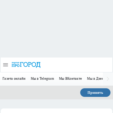
Газета онлайн
Мы в Telegram
Мы ВКонтакте
Мы в Дзене
П
Принять