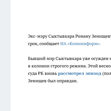
Экс-мэру Сыктывкара Роману Зенищев
срок, сообщает
ИА «Комиинформ».
Бывший мэр Сыктывкара уже осужден н
в колонии строгого режима. Этой весн
суда РК вновь
рассмотрел эпизод
(пол
Зенищев был оправдан.