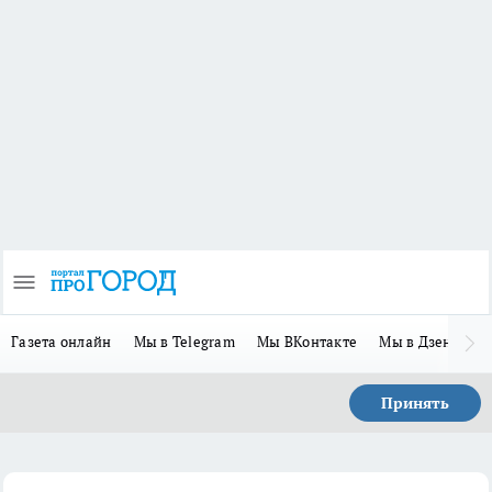
Газета онлайн
Мы в Telegram
Мы ВКонтакте
Мы в Дзене
П
Принять