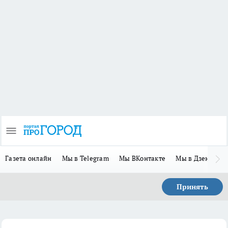
Газета онлайн
Мы в Telegram
Мы ВКонтакте
Мы в Дзене
П
Принять