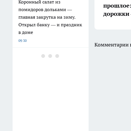
Коронный салат из
прошлое:
помидоров дольками —
дорожки 
главная закрутка на зиму.
Открыл банку — и праздник
в доме
09:30
Комментарии н
Главный инспектор труда
Коми назвала признаки
ненадежного работодателя
09:13
В Коми открылась выставка
памятных монет об истории
Великой Отечественной
войны
08:48