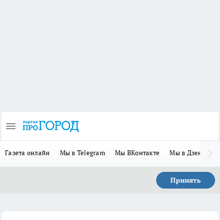
Газета онлайн
Мы в Telegram
Мы ВКонтакте
Мы в Дзене
П
Принять