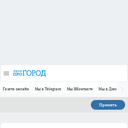
Газета онлайн
Мы в Telegram
Мы ВКонтакте
Мы в Дзене
П
Принять