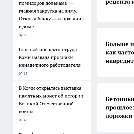
рецепта 
помидоров дольками —
главная закрутка на зиму.
Открыл банку — и праздник
в доме
09:30
Больше н
Главный инспектор труда
как част
Коми назвала признаки
навредит
ненадежного работодателя
09:13
В Коми открылась выставка
памятных монет об истории
Бетонные
Великой Отечественной
прошлое:
войны
дорожки 
08:48