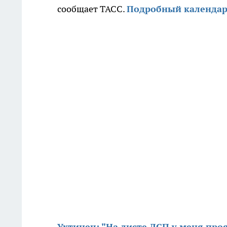
сообщает ТАСС.
Подробный календар
Ухтинец: "На листе ДСП у меня про