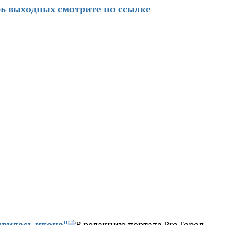
ь выходных смотрите по ссылке
явилась икона"
В редакцию портала Pro Город