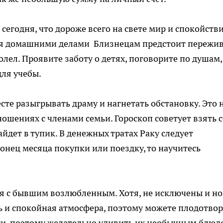
сегодня, что дороже всего на свете мир и спокойстви
ться домашними делами Близнецам предстоит пережи
олел. Проявите заботу о детях, поговорите по душам,
для учебы.
сте разыгрывать драму и нагнетать обстановку. Это 
ошениях с членами семьи. Гороскоп советует взять 
айдет в тупик. В денежных тратах Раку следует
онец месяца покупки или поездку, то научитесь
я с бывшим возлюбленным. Хотя, не исключены и н
ь и спокойная атмосфера, поэтому можете плодотво
сти, поэтому желательно удивить их необычным блюд