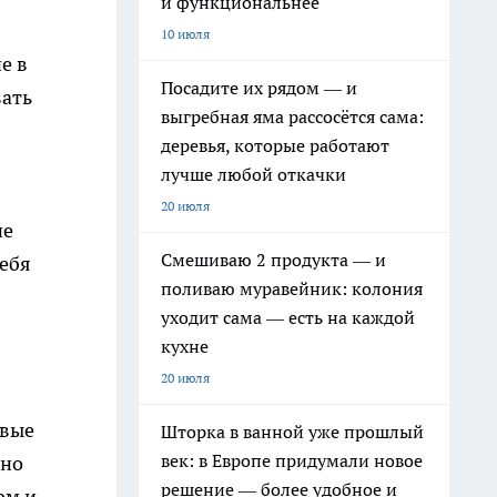
и функциональнее
10 июля
е в
Посадите их рядом — и
вать
выгребная яма рассосётся сама:
деревья, которые работают
лучше любой откачки
20 июля
не
Смешиваю 2 продукта — и
себя
поливаю муравейник: колония
уходит сама — есть на каждой
кухне
20 июля
овые
Шторка в ванной уже прошлый
век: в Европе придумали новое
рно
решение — более удобное и
ом и