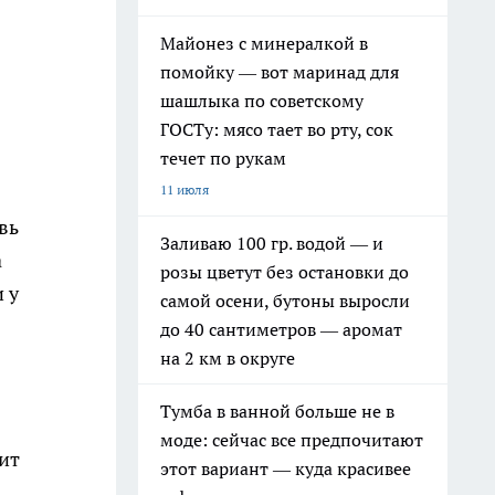
Майонез с минералкой в
помойку — вот маринад для
шашлыка по советскому
ГОСТу: мясо тает во рту, сок
течет по рукам
11 июля
вь
Заливаю 100 гр. водой — и
а
розы цветут без остановки до
 у
самой осени, бутоны выросли
до 40 сантиметров — аромат
на 2 км в округе
Тумба в ванной больше не в
моде: сейчас все предпочитают
ит
этот вариант — куда красивее