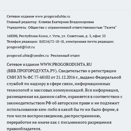
Сетевое издание
www.progoroduhta.ru
Главный редактор: Клюева Екатерина Владимировна
Учредитель: Общество с ограниченной ответственностью "Газета"
169309, Республика Коми, г. Ухта, ул. Советская, д. 3, офис 23
Телефон редакции: 8(8216)72-18-18, электронная почта редакции:
progorod@list.ru
progorod.uhta@yandex.ru
Рекламный отдел
Сетевое издание WWW.PROGORODUHTA.RU
(ВВВ.ПРОГОРОДУХТА.РУ). Свидетельство о регистрации
СМИ ЭЛ № ФС 77-68102 от 21.12.2016 г., выдано Федеральной
службой по надзору в сфере связи, информационных
технологий и массовых коммуникаций. Вся информация,
размещенная на данном сайте, охраняется в соответствии с
законодательством РФ об авторском праве и не подлежит
использованию кем-либо в какой бы то ни было форме, в
том числе воспроизведению, распространению,
переработке не иначе как с письменного разрешения
правообладателя.