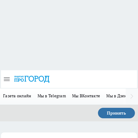
Газета онлайн
Мы в Telegram
Мы ВКонтакте
Мы в Дзене
П
Принять