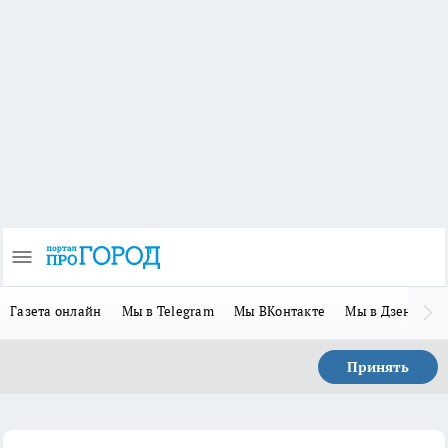
Газета онлайн
Мы в Telegram
Мы ВКонтакте
Мы в Дзене
П
Принять