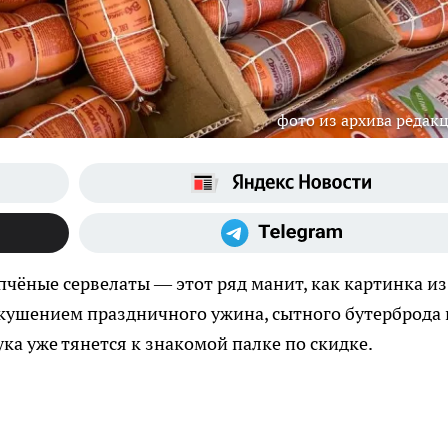
фото из архива редак
пчёные сервелаты — этот ряд манит, как картинка из
вкушением праздничного ужина, сытного бутерброда 
ка уже тянется к знакомой палке по скидке.