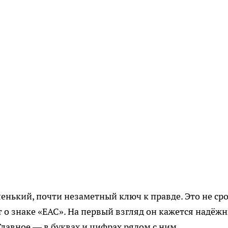
енький, почти незаметный ключ к правде. Это не ср
ёт о знаке «ЕАС». На первый взгляд он кажется надёж
Главное — в буквах и цифрах рядом с ним.