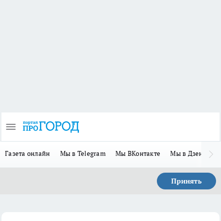
Газета онлайн
Мы в Telegram
Мы ВКонтакте
Мы в Дзене
П
Принять