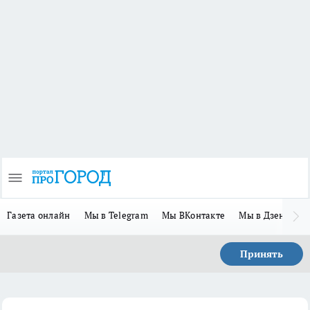
Газета онлайн
Мы в Telegram
Мы ВКонтакте
Мы в Дзене
П
Принять