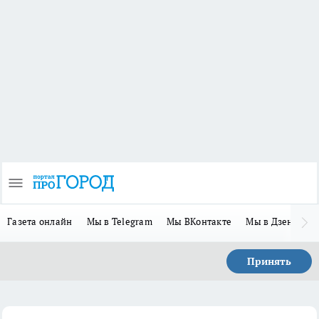
Газета онлайн
Мы в Telegram
Мы ВКонтакте
Мы в Дзене
П
Принять