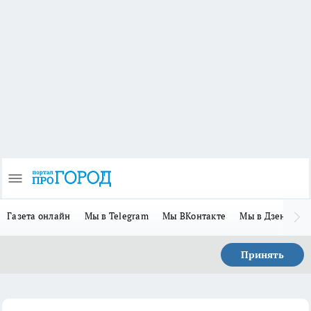
Газета онлайн
Мы в Telegram
Мы ВКонтакте
Мы в Дзене
П
Принять