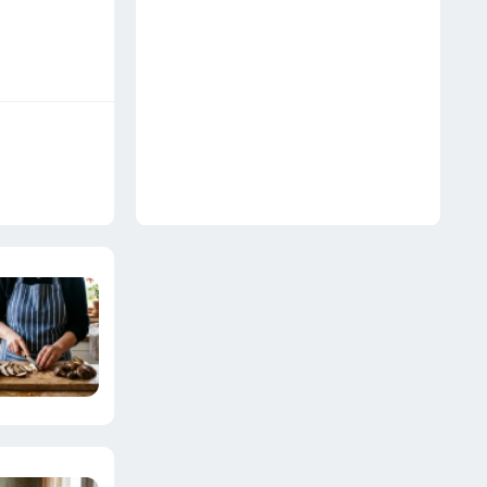
10 лет без цемента и
арматуры: 3 варианта на
любой бюджет
18 июля