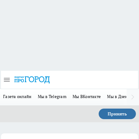
Газета онлайн
Мы в Telegram
Мы ВКонтакте
Мы в Дзене
П
Принять