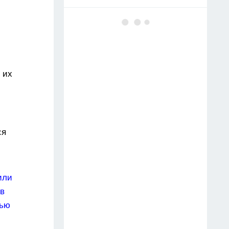
Майонез с минералкой в
помойку — вот маринад для
шашлыка по советскому
ГОСТу: мясо тает во рту, сок
течет по рукам
 их
11 июля
Заливаю 100 гр. водой — и
розы цветут без остановки до
ся
самой осени, бутоны выросли
до 40 сантиметров — аромат
на 2 км в округе
или
Тумба в ванной больше не в
 в
моде: сейчас все предпочитают
тью
этот вариант — куда красивее