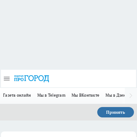
Газета онлайн
Мы в Telegram
Мы ВКонтакте
Мы в Дзене
П
Принять