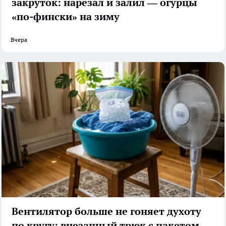
закруток: нарезал и залил — огурцы
«по-фински» на зиму
Вчера
Вентилятор больше не гоняет духоту
по кругу: внезапный трюк с пакетом