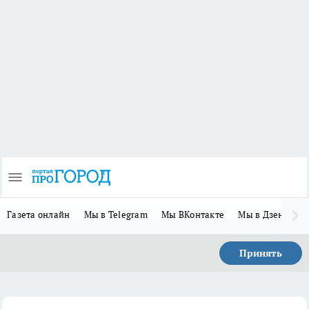
Газета онлайн
Мы в Telegram
Мы ВКонтакте
Мы в Дзене
П
Принять