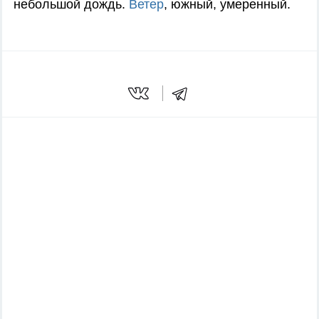
небольшой дождь.
Ветер
, южный, умеренный.