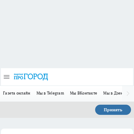
Газета онлайн
Мы в Telegram
Мы ВКонтакте
Мы в Дзене
П
Принять