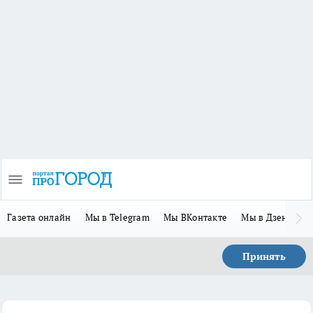
Газета онлайн
Мы в Telegram
Мы ВКонтакте
Мы в Дзене
П
Принять