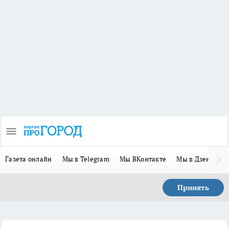
Газета онлайн
Мы в Telegram
Мы ВКонтакте
Мы в Дзене
П
Принять