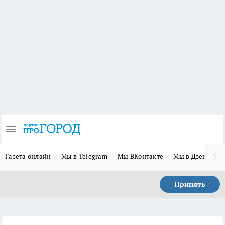
Газета онлайн
Мы в Telegram
Мы ВКонтакте
Мы в Дзене
П
Принять