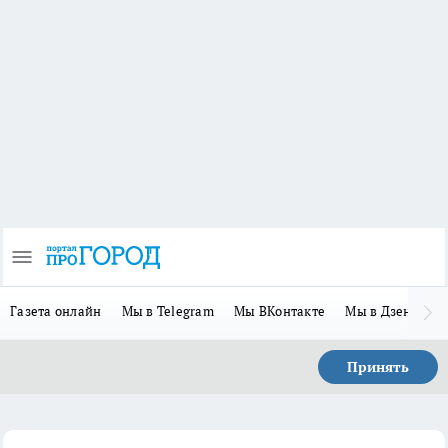
Газета онлайн
Мы в Telegram
Мы ВКонтакте
Мы в Дзене
П
Принять