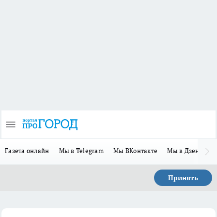
Газета онлайн
Мы в Telegram
Мы ВКонтакте
Мы в Дзене
П
Принять