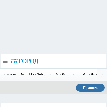
Газета онлайн
Мы в Telegram
Мы ВКонтакте
Мы в Дзене
П
Принять