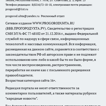
169309, Республика Коми, г. Ухта, ул. Советская, д. 3, офис 23
Телефон редакции: 8(8216)72-18-18, электронная почта редакции:
progorod@list.ru
progorod.uhta@yandex.ru
Рекламный отдел
Сетевое издание WWW.PROGORODUHTA.RU
(ВВВ.ПРОГОРОДУХТА.РУ). Свидетельство о регистрации
СМИ ЭЛ № ФС 77-68102 от 21.12.2016 г., выдано Федеральной
службой по надзору в сфере связи, информационных
технологий и массовых коммуникаций. Вся информация,
размещенная на данном сайте, охраняется в соответствии с
законодательством РФ об авторском праве и не подлежит
использованию кем-либо в какой бы то ни было форме, в
том числе воспроизведению, распространению,
переработке не иначе как с письменного разрешения
правообладателя.
Возрастная категория сайта 16+.
Редакция портала не несет ответственности за
комментарии пользователей, а также материалы рубрики
"народные новости".