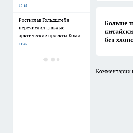
12:15
Ростислав Гольдштейн
Больше н
перечислил главные
китайски
арктические проекты Коми
без хлоп
11:45
Старые пластиковые
бутылки — не мусор, а
Комментарии н
золотая жила: 8 полезных
вещей для огорода и дома
почти бесплатно
11:35
В Коми аферисты обманули
троих жителей на 190 тысяч
рублей за сутки