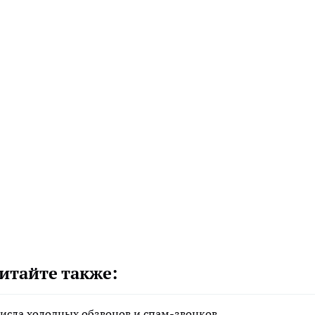
итайте также:
исла холодных обзвонов и спам-звонков