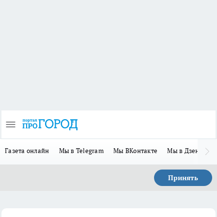
Газета онлайн
Мы в Telegram
Мы ВКонтакте
Мы в Дзене
П
Принять