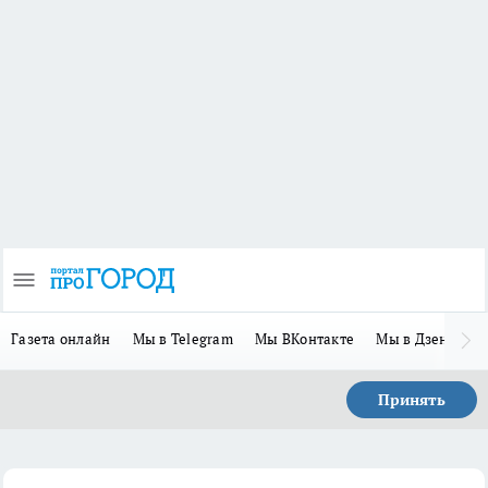
Газета онлайн
Мы в Telegram
Мы ВКонтакте
Мы в Дзене
П
Принять