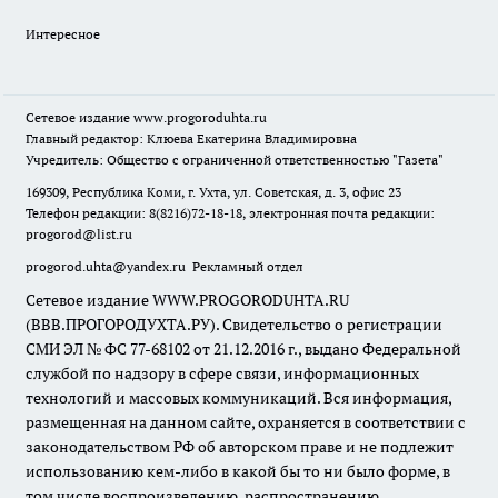
Интересное
Сетевое издание
www.progoroduhta.ru
Главный редактор: Клюева Екатерина Владимировна
Учредитель: Общество с ограниченной ответственностью "Газета"
169309, Республика Коми, г. Ухта, ул. Советская, д. 3, офис 23
Телефон редакции: 8(8216)72-18-18, электронная почта редакции:
progorod@list.ru
progorod.uhta@yandex.ru
Рекламный отдел
Сетевое издание WWW.PROGORODUHTA.RU
(ВВВ.ПРОГОРОДУХТА.РУ). Свидетельство о регистрации
СМИ ЭЛ № ФС 77-68102 от 21.12.2016 г., выдано Федеральной
службой по надзору в сфере связи, информационных
технологий и массовых коммуникаций. Вся информация,
размещенная на данном сайте, охраняется в соответствии с
законодательством РФ об авторском праве и не подлежит
использованию кем-либо в какой бы то ни было форме, в
том числе воспроизведению, распространению,